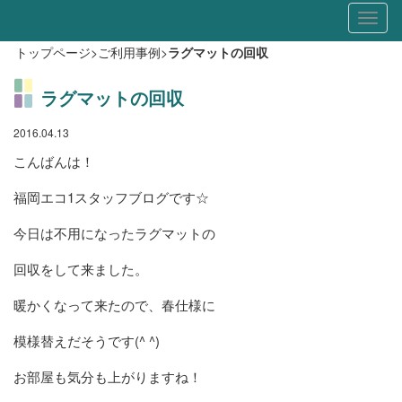
Toggl
naviga
トップページ
>
ご利用事例
>
ラグマットの回収
ラグマットの回収
2016.04.13
こんばんは！
福岡エコ1スタッフブログです☆
今日は不用になったラグマットの
回収をして来ました。
暖かくなって来たので、春仕様に
模様替えだそうです(^ ^)
お部屋も気分も上がりますね！