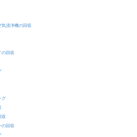
空気清浄機の回収
ドの回収
グ
ング
収
回収
ーの回収
グ