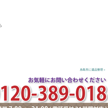
も
糸島市に遺品整理 »