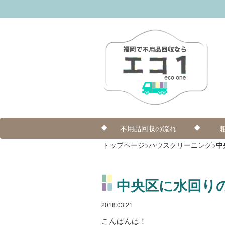
不用品回収の流れ
トップページ
>
ハウスクリーニング
>
中
中央区に水回り
2018.03.21
こんばんは！