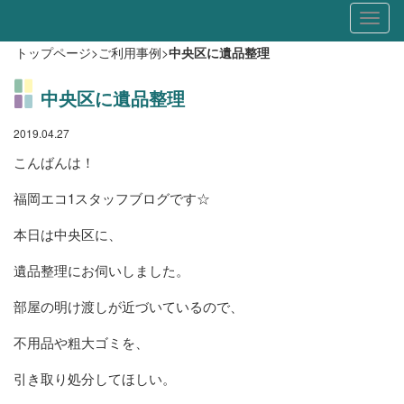
Toggl
naviga
トップページ
>
ご利用事例
>
中央区に遺品整理
中央区に遺品整理
2019.04.27
こんばんは！
福岡エコ1スタッフブログです☆
本日は中央区に、
遺品整理にお伺いしました。
部屋の明け渡しが近づいているので、
不用品や粗大ゴミを、
引き取り処分してほしい。