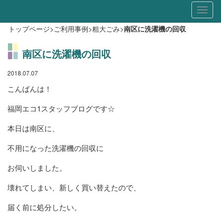
Toggl
naviga
トップページ
>
ご利用事例
>
粗大ごみ
>
南区に洗濯機の回収
南区に洗濯機の回収
2018.07.07
こんばんは！
福岡エコ1スタッフブログです☆
本日は南区に、
不用になった洗濯機の回収に
お伺いしました。
壊れてしまい、新しく買い替えたので、
届く前に処分したい。