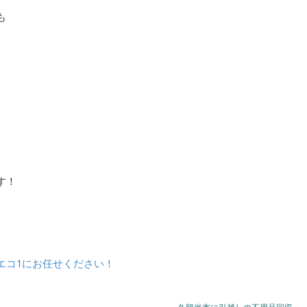
も
す！
エコ1にお任せください！
久留米市に引越しの不用品回収 »