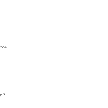
たね。
か？
、