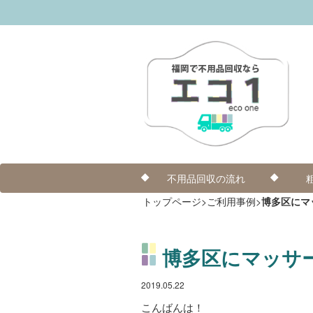
不用品回収の流れ
トップページ
>
ご利用事例
>
博多区にマ
博多区にマッサ
2019.05.22
こんばんは！