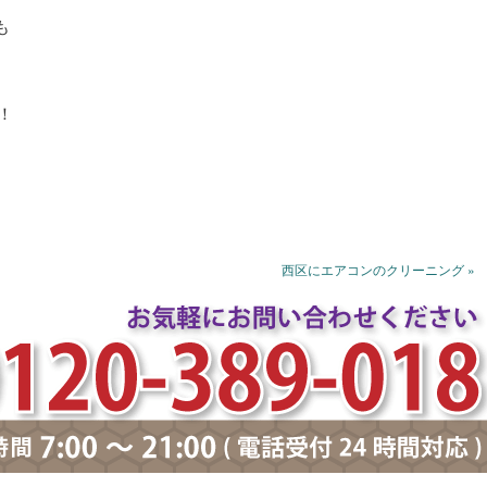
も
！
西区にエアコンのクリーニング »