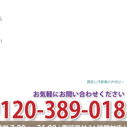
も
！
西区に汚部屋の片付け »