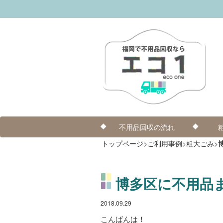
不用品回収の流れ
トップページ
>
ご利用事例
>
粗大ごみ
>
博多区に不用品
2018.09.29
こんばんは！