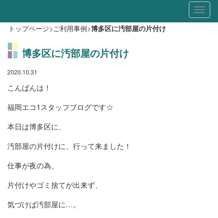
Toggl
naviga
トップページ
>
ご利用事例
>
博多区に汚部屋の片付け
博多区に汚部屋の片付け
2020.10.31
こんばんは！
福岡エコ1スタッフブログです☆
本日は博多区に、
汚部屋の片付けに、行って来ました！
仕事が夜の為、
片付けやゴミ捨てが出来ず、
気づけば汚部屋に…。