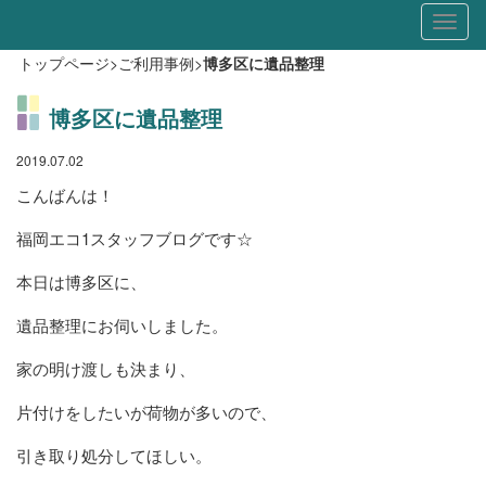
Toggl
naviga
トップページ
>
ご利用事例
>
博多区に遺品整理
博多区に遺品整理
2019.07.02
こんばんは！
福岡エコ1スタッフブログです☆
本日は博多区に、
遺品整理にお伺いしました。
家の明け渡しも決まり、
片付けをしたいが荷物が多いので、
引き取り処分してほしい。