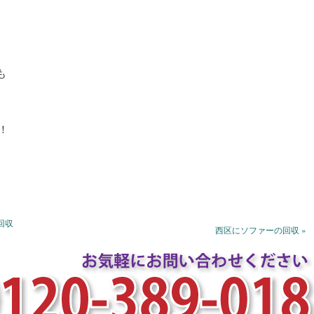
も
！
回収
西区にソファーの回収 »