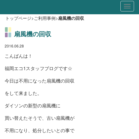
Toggl
naviga
トップページ
>
ご利用事例
>
扇風機の回収
扇風機の回収
2016.06.28
こんばんは！
福岡エコ1スタッフブログです☆
今日は不用になった扇風機の回収
をして来ました。
ダイソンの新型の扇風機に
買い替えたそうで、古い扇風機が
不用になり、処分したいとの事で