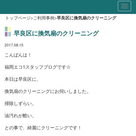
Toggl
naviga
トップページ
>
ご利用事例
>
早良区に換気扇のクリーニング
早良区に換気扇のクリーニング
2017.08.15
こんばんは！
福岡エコ1スタッフブログです☆
本日は早良区に、
換気扇のクリーニングにお伺いしました。
掃除しずらい。
油汚れが酷い。
との事で、綺麗にクリーニングです！