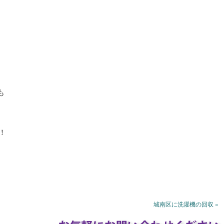
も
！
城南区に洗濯機の回収 »