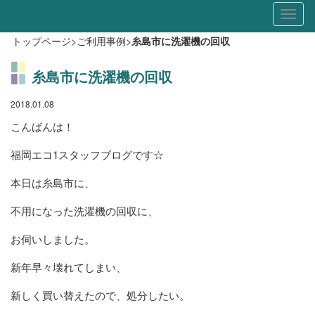
Toggl
naviga
トップページ
>
ご利用事例
>
糸島市に洗濯機の回収
糸島市に洗濯機の回収
2018.01.08
こんばんは！
福岡エコ1スタッフブログです☆
本日は糸島市に、
不用になった洗濯機の回収に、
お伺いしました。
新年早々壊れてしまい、
新しく買い替えたので、処分したい。